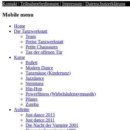
Kontakt
|
Teilnahmebedingung
|
Impressum
|
Datenschutzerklärung
Mobile menu
Home
Die Tanzwerkstatt
Team
Preise Tanzwerkstatt
Petite Chaussures
Tag der offenen Tür
Kurse
Ballett
Modern Dance
Tanzmäuse (Kindertanz)
Jazzdance
Stepptanz
Hip-Hop
Powerfitness (Wirbelsäulengymnastik)
Pilates
Zumba
Auftritte
Just dance 2015
Just dance 2011
Die Nacht der Vampire 2001