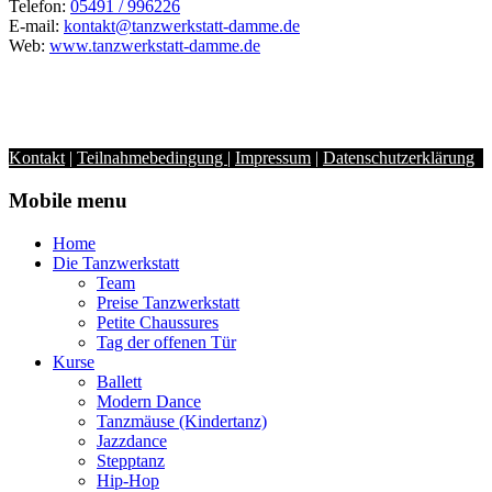
Telefon:
05491 / 996226
E-mail:
kontakt@tanzwerkstatt-damme.de
Web:
www.tanzwerkstatt-damme.de
Kontakt
|
Teilnahmebedingung
|
Impressum
|
Datenschutzerklärung
Mobile menu
Home
Die Tanzwerkstatt
Team
Preise Tanzwerkstatt
Petite Chaussures
Tag der offenen Tür
Kurse
Ballett
Modern Dance
Tanzmäuse (Kindertanz)
Jazzdance
Stepptanz
Hip-Hop