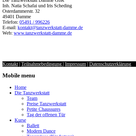
Die Tanzwerkstatt Damme GbR
Inh. Natia Schafai und Iris Scheding
Osterdammerstr. 32
49401 Damme
Telefon:
05491 / 996226
E-mail:
kontakt@tanzwerkstatt-damme.de
Web:
www.tanzwerkstatt-damme.de
Kontakt
|
Teilnahmebedingung
|
Impressum
|
Datenschutzerklärung
Mobile menu
Home
Die Tanzwerkstatt
Team
Preise Tanzwerkstatt
Petite Chaussures
Tag der offenen Tür
Kurse
Ballett
Modern Dance