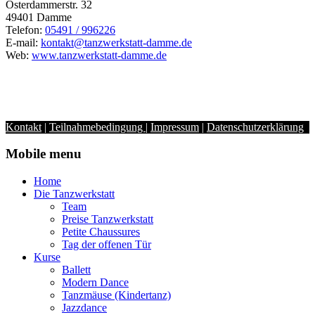
Osterdammerstr. 32
49401 Damme
Telefon:
05491 / 996226
E-mail:
kontakt@tanzwerkstatt-damme.de
Web:
www.tanzwerkstatt-damme.de
Kontakt
|
Teilnahmebedingung
|
Impressum
|
Datenschutzerklärung
Mobile menu
Home
Die Tanzwerkstatt
Team
Preise Tanzwerkstatt
Petite Chaussures
Tag der offenen Tür
Kurse
Ballett
Modern Dance
Tanzmäuse (Kindertanz)
Jazzdance